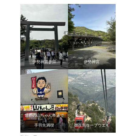
伊勢神宮参拝
伊勢神宮
世界の山ちゃん本店で
手羽先満喫
御在所ロープウエイ