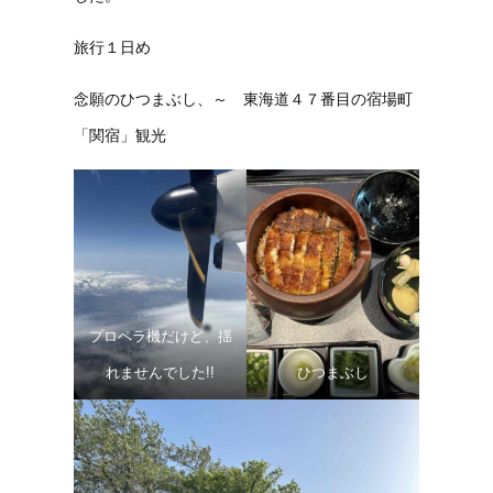
旅行１日め
念願のひつまぶし、～ 東海道４７番目の宿場町
「関宿」観光
プロペラ機だけど、揺
れませんでした!!
ひつまぶし