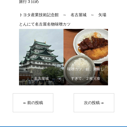
旅行３日め
トヨタ産業技術記念館 ～ 名古屋城 ～ 矢場
とんにて名古屋名物味噌カツ
味噌カツ、超、美味し
名古屋城
すぎて、２枚完食
←
前の投稿
次の投稿
→